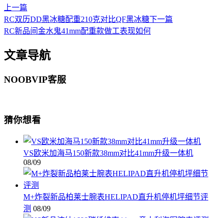
上一篇
RC双历DD黑冰糖配重210克对比QF黑冰糖
下一篇
RC新品间金水鬼41mm配重款做工表现如何
文章导航
NOOBVIP客服
猜你想看
VS欧米加海马150新款38mm对比41mm升级一体机
08/09
M+炸裂新品柏莱士腕表HELIPAD直升机停机坪细节评
测
08/09