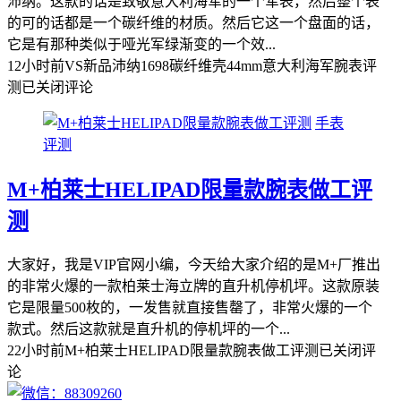
沛纳。这款的话是致敬意大利海军的一个军表，然后整个表
的可的话都是一个碳纤维的材质。然后它这一个盘面的话，
它是有那种类似于哑光军绿渐变的一个效...
12小时前
VS新品沛纳1698碳纤维壳44mm意大利海军腕表评
测
已关闭评论
手表
评测
M+柏莱士HELIPAD限量款腕表做工评
测
大家好，我是VIP官网小编，今天给大家介绍的是M+厂推出
的非常火爆的一款柏莱士海立牌的直升机停机坪。这款原装
它是限量500枚的，一发售就直接售罄了，非常火爆的一个
款式。然后这款就是直升机的停机坪的一个...
22小时前
M+柏莱士HELIPAD限量款腕表做工评测
已关闭评
论