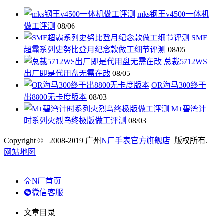
mks钢王v4500一体机
做工评测
08/06
SMF
超霸系列史努比登月纪念款做工细节评测
08/05
总裁5712WS
出厂即是代用盘无需在改
08/05
OR海马300终于
出8800无卡度版本
08/03
M+碧湾计
时系列火烈鸟终极版做工评测
08/03
Copyright © 2008-2019 广州
N厂手表官方旗舰店
版权所有.
网站地图
N厂首页
微信客服
文章目录