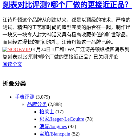
刻表对比评测?哪个厂做的更接近正品？
江诗丹顿这个品牌从创建以来，都是以顶级的技术、严格的
测试、精湛的工艺和时尚的造型完美的融合在一起，制作出
一块又一块令人封为神话又具有极高收藏价值的旷世珍品。
而且经过漫长的时间洗礼，江诗丹顿这一品牌已经...
01月24日
JJ厂和TWA厂江诗丹顿纵横四海系列
复刻表对比评测?哪个厂做的更接近正品？
已关闭评论
阅读全文
折叠分类
手表评测
(3,079)
品牌分类
(2,888)
柏莱士
(17)
积家/Jaeger-LeCoultre
(78)
浪琴/longines
(92)
宝珀/Blancpain
(52)