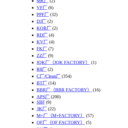
MK厂
(2)
VF厂
(6)
PPF厂
(32)
DJ厂
(2)
KOR厂
(2)
RD厂
(4)
KV厂
(4)
FK厂
(7)
ZZ厂
(9)
JQK厂（JQK FACTORY）
(1)
R8厂
(2)
C厂/Clean厂
(354)
BT厂
(14)
BBR厂（BBR FACTORY）
(16)
APS厂
(200)
SBF
(9)
3K厂
(22)
M+厂（M+FACTORY）
(57)
QF厂（QF FACTORY）
(5)