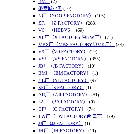
BV厂
(2)
俄罗斯小丑
(10)
N厂（NOOB FACTORY）
(106)
ZF厂（Z FACTORY）
(288)
V6厂（HBBV6）
(69)
XF厂（X FACTORY原KW厂）
(71)
MKS厂（MKS FACTORY原MK厂）
(34)
V9厂（V9 FACTORY）
(19)
VS厂（VS FACTORY）
(855)
JB厂（JB FACTORY）
(10)
BM厂（BM FACTORY）
(1)
YL厂（YL FACTORY）
(9)
SF厂（S FACTORY）
(1)
AR厂（AR FACTORY）
(51)
3A厂（3A FACTORY）
(0)
GF厂（G FACTORY）
(74)
TW厂（TW FACTORY台湾厂）
(29)
JJ厂（JJ FACTORY）
(1)
JH厂（JH FACTORY）
(11)