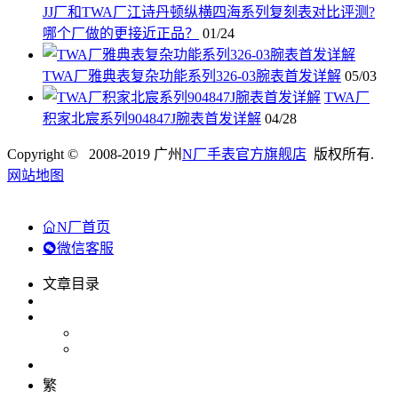
JJ厂和TWA厂江诗丹顿纵横四海系列复刻表对比评测?
哪个厂做的更接近正品？
01/24
TWA厂雅典表复杂功能系列326-03腕表首发详解
05/03
TWA厂
积家北宸系列904847J腕表首发详解
04/28
Copyright © 2008-2019 广州
N厂手表官方旗舰店
版权所有.
网站地图
N厂首页
微信客服
文章目录
繁