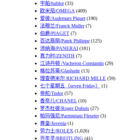
宇舶/hublot
(33)
欧米茄/OMEGA
(409)
爱彼/Audemars Piguet
(190)
法穆兰/Franck Muller
(7)
伯爵/PIAGET
(7)
百达翡丽/Patek Philippe
(125)
沛纳海/PANERAI
(181)
真力时/ZENITH
(7)
江诗丹顿 /Vacheron Constantin
(29)
格拉苏蒂/Glashutte
(13)
理查德米尔 RICHARD MILLE
(59)
七个星期五（seven Friday）
(1)
帝舵/Tudor
(57)
香奈儿/CHANEL
(10)
罗杰杜彼/Roger Dubuis
(27)
帕玛强尼/Parmigiani Fleurier
(3)
尊皇/Juvenia
(1)
劳力士/ROLEX
(1,026)
百年灵/BREITLING
(41)